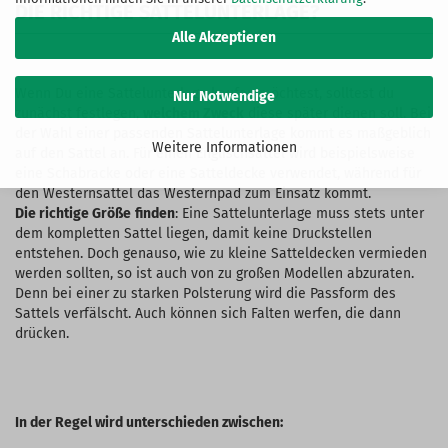
DIE RICHTIGE SATTELUNTERLAGE?
Alle Akzeptieren
Wenn Du eine Sattelunterlage kaufen möchtest, solltest du
Nur Notwendige
zunächst festlegen,
welchem Zweck
diese später dienen soll. Bei
der Wahl einer passenden Sattelunterlage kommt es maßgeblich
Weitere Informationen
auf den Sattel an. Für einen Englischsattel wird beispielsweise
eine Schabracke oder eine Satteldecke verwendet, während für
den Westernsattel das Westernpad zum Einsatz kommt.
Die richtige Größe
finden
: Eine Sattelunterlage muss stets unter
dem kompletten Sattel liegen, damit keine Druckstellen
entstehen. Doch genauso, wie zu kleine Satteldecken vermieden
werden sollten, so ist auch von zu großen Modellen abzuraten.
Denn bei einer zu starken Polsterung wird die Passform des
Sattels verfälscht. Auch können sich Falten werfen, die dann
drücken.
In der Regel wird unterschieden zwischen: