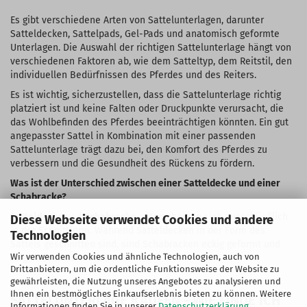
Es gibt verschiedene Arten von Sattelunterlagen, darunter
Satteldecken, Sattelpads, Gel-Pads und anatomisch geformte
Unterlagen. Die Auswahl der richtigen Sattelunterlage hängt von
verschiedenen Faktoren ab, wie dem Satteltyp, dem Reitstil, den
individuellen Bedürfnissen des Pferdes und des Reiters.
Es ist wichtig, sicherzustellen, dass die Sattelunterlage richtig
platziert ist und keine Falten oder Druckpunkte verursacht, die
das Wohlbefinden des Pferdes beeinträchtigen könnten. Ein gut
angepasster Sattel in Kombination mit einer passenden
Sattelunterlage trägt dazu bei, den Komfort des Pferdes zu
verbessern und die Gesundheit des Rückens zu fördern.
Was ist der Unterschied zwischen einer Satteldecke und einer
Schabracke?
Satteldecke
und
Schabracke
unterscheiden sich ausschließlich
Diese Webseite verwendet Cookies und andere
in der Schnittform. Während Satteldecken in der Form des
Technologien
Sattels geschnitten sind, sind Schabracken eckig geformt und
Wir verwenden Cookies und ähnliche Technologien, auch von
zeigen dadurch mehr Stoff.
Drittanbietern, um die ordentliche Funktionsweise der Website zu
gewährleisten, die Nutzung unseres Angebotes zu analysieren und
Ihnen ein bestmögliches Einkaufserlebnis bieten zu können. Weitere
SATTELUNTERLAGE KAUFEN - WIE FINDE ICH
Informationen finden Sie in unserer
Datenschutzerklärung
.