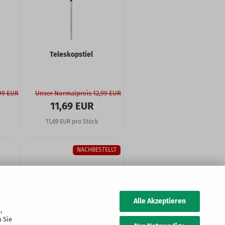
Teleskopstiel
99 EUR
Unser Normalpreis 12,99 EUR
11,69 EUR
11,69 EUR pro Stück
NACHBESTELLT
Alle Akzeptieren
,
 Sie