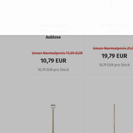
Aluminiumstiel
Alustiel mit D-
für Dunggabel
Griff
Aubiose
Unser Normalpreis 21,
Unser Normalpreis 11,99 EUR
19,79 EUR
10,79 EUR
19,79 EUR pro Stück
10,79 EUR pro Stück