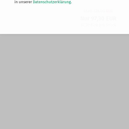
in unserer
Datenschutzerklärung
.
Statt 139,00 EUR
Nur 97,30 EUR
97,30 EUR pro Stück