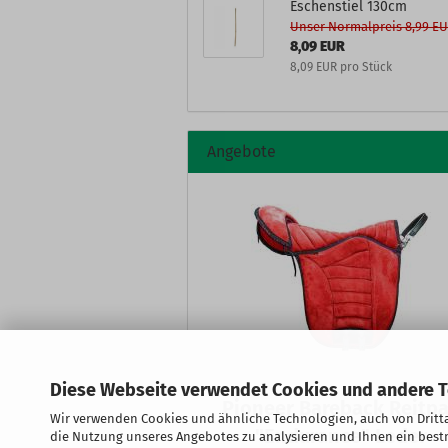
Eschenstiel 130cm
Unser Normalpreis 8,99 E
8,09 EUR
8,09 EUR pro Stück
Angebote
Diese Webseite verwendet Cookies und andere 
Pioneer Bareback Reitp
Wir verwenden Cookies und ähnliche Technologien, auch von Dritta
"Endurance" Leder
die Nutzung unseres Angebotes zu analysieren und Ihnen ein bestm