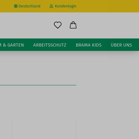
Deutschland
Kundenlogin
il
M & GARTEN
ARBEITSSCHUTZ
BRAMA KIDS
ÜBER UNS
wort
erstellen
ort vergessen?