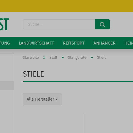
Lieferland
Suche...
E-Ma
LTUNG
LANDWIRTSCHAFT
REITSPORT
ANHÄNGER
HEI
Pass
»
»
»
Startseite
Stall
Stallgeräte
Stiele
STIELE
Konto 
Alle Hersteller
Passw