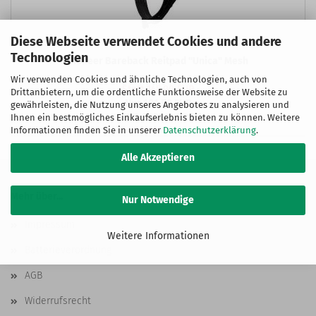
Diese Webseite verwendet Cookies und andere
Technologien
Pioneer Bareback Reitpad "Unica" Mesh
Wir verwenden Cookies und ähnliche Technologien, auch von
Statt 145,00 EUR
Drittanbietern, um die ordentliche Funktionsweise der Website zu
Nur 101,50 EUR
gewährleisten, die Nutzung unseres Angebotes zu analysieren und
101,50 EUR pro Stück
Ihnen ein bestmögliches Einkaufserlebnis bieten zu können. Weitere
Informationen finden Sie in unserer
Datenschutzerklärung
.
Alle Akzeptieren
Mehr über...
Nur Notwendige
Impressum
Weitere Informationen
Batterieverordnung
AGB
Widerrufsrecht