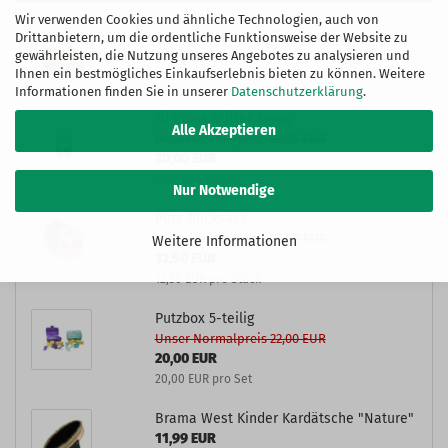
Wir verwenden Cookies und ähnliche Technologien, auch von
Putzbox "Mini", gefüllt, 6-teilig
Drittanbietern, um die ordentliche Funktionsweise der Website zu
gewährleisten, die Nutzung unseres Angebotes zu analysieren und
17,95 EUR
Ihnen ein bestmögliches Einkaufserlebnis bieten zu können. Weitere
Informationen finden Sie in unserer
Datenschutzerklärung
.
Hi Gloss Glitter Spray
Alle Akzeptieren
Unser Normalpreis 22,95 EUR
20,00 EUR
0,08 EUR pro ml
Nur Notwendige
Putz-Rucksack
Unser Normalpreis 15,99 EUR
Weitere Informationen
12,50 EUR
12,50 EUR pro Stück
Putzbox 5-teilig
Unser Normalpreis 22,00 EUR
20,00 EUR
20,00 EUR pro Set
Brama West Kinder Kardätsche "Nature"
11,99 EUR