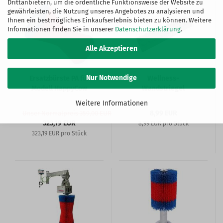
Drittanbietern, um die ordentliche Funktionsweise der Website zu
gewährleisten, die Nutzung unseres Angebotes zu analysieren und
Ihnen ein bestmögliches Einkaufserlebnis bieten zu können. Weitere
Informationen finden Sie in unserer
Datenschutzerklärung
.
Alle Akzeptieren
Nur Notwendige
Ersatzbürste PA für
Wellness-
Modell HappyCow
Wandstriegel
Weitere Informationen
8,99 EUR
Unser Normalpreis 359,00 EUR
323,19 EUR
8,99 EUR pro Stück
323,19 EUR pro Stück