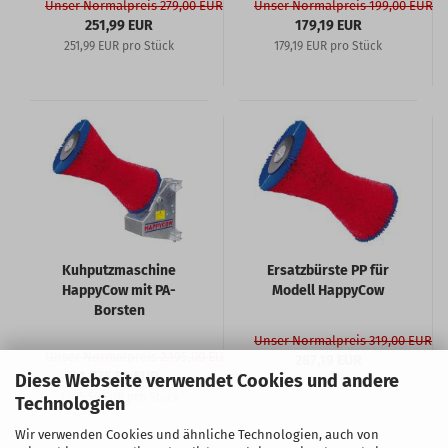
Unser Normalpreis 279,00 EUR
Unser Normalpreis 199,00 EUR
251,99 EUR
179,19 EUR
251,99 EUR pro Stück
179,19 EUR pro Stück
Kuhputzmaschine
Ersatzbürste PP für
HappyCow mit PA-
Modell HappyCow
Borsten
Unser Normalpreis 319,00 EUR
Unser Normalpreis 2.195,00 EUR
287,19 EUR
1.975,59 EUR
Diese Webseite verwendet Cookies und andere
287,19 EUR pro Stück
1.975,59 EUR pro Stück
Technologien
Wir verwenden Cookies und ähnliche Technologien, auch von