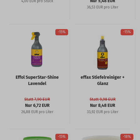
Nur 5,48 EUR
4,00 EUR pro Stück
36,53 EUR pro Liter
-15%
-15%
Effol SuperStar-Shine
effax Stiefelreiniger +
Lavendel
Glanz
Statt 7,90 EUR
Statt 9,98 EUR
Nur 6,72 EUR
Nur 8,48 EUR
26,88 EUR pro Liter
33,92 EUR pro Liter
-15%
-18%