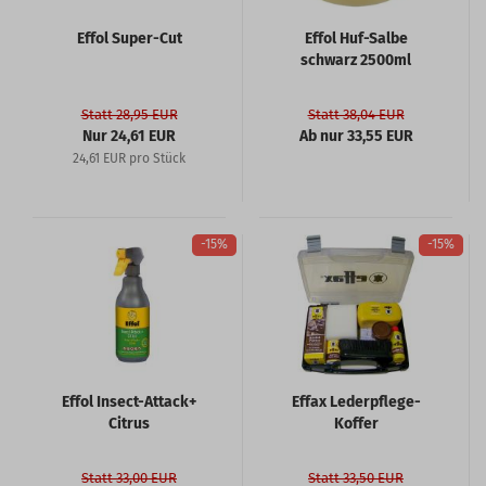
Effol Super-Cut
Effol Huf-Salbe
schwarz 2500ml
Statt 28,95 EUR
Statt 38,04 EUR
Nur 24,61 EUR
Ab nur 33,55 EUR
24,61 EUR pro Stück
-15%
-15%
Effol Insect-Attack+
Effax Lederpflege-
Citrus
Koffer
Statt 33,00 EUR
Statt 33,50 EUR