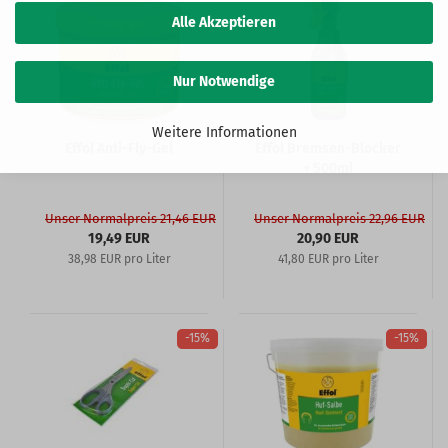
Alle Akzeptieren
Nur Notwendige
Weitere Informationen
Effol Anti-Fly-Gel
Effol Bremsen-Blocker
+ 500ml
Unser Normalpreis 21,46 EUR
Unser Normalpreis 22,96 EUR
19,49 EUR
20,90 EUR
38,98 EUR pro Liter
41,80 EUR pro Liter
-15%
-15%