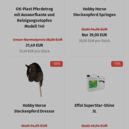
OK-Plast Pferdetrog
Hobby Horse
mit Auswurfkante und
Steckenpferd Springen
Reinigungsstopfen
Modell 140
Statt 94,95 EUR
Nur 39,00 EUR
Unser Normalpreis 38,00 EUR
39,00 EUR pro Stück
31,49 EUR
31,49 EUR pro Stück
-58%
-15%
Hobby Horse
Effol SuperStar-Shine
Steckenpferd Dressur
3L
Statt 94,95 EUR
Statt 49,94 EUR