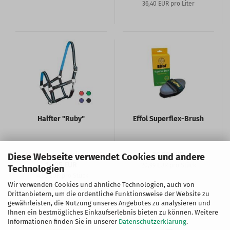
36,40 EUR pro Liter
Halfter "Ruby"
Effol Superflex-Brush
20,99 EUR
Unser Normalpreis 19,95 EUR
Diese Webseite verwendet Cookies und andere
14,95 EUR
20,99 EUR pro Stück
Technologien
14,95 EUR pro Stück
Wir verwenden Cookies und ähnliche Technologien, auch von
Drittanbietern, um die ordentliche Funktionsweise der Website zu
gewährleisten, die Nutzung unseres Angebotes zu analysieren und
Ihnen ein bestmögliches Einkaufserlebnis bieten zu können. Weitere
Informationen finden Sie in unserer
Datenschutzerklärung
.