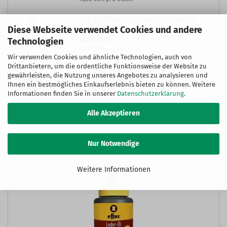
Hay Slowfeeder fun and flex Karotte
Diese Webseite verwendet Cookies und andere
Unser Normalpreis 29,99 EUR
26,95 EUR
Technologien
26,95 EUR pro Stück
Wir verwenden Cookies und ähnliche Technologien, auch von
Drittanbietern, um die ordentliche Funktionsweise der Website zu
Futterspielball Kleinpferde
gewährleisten, die Nutzung unseres Angebotes zu analysieren und
Unser Normalpreis 59,99 EUR
Ihnen ein bestmögliches Einkaufserlebnis bieten zu können. Weitere
54,00 EUR
Informationen finden Sie in unserer
Datenschutzerklärung
.
54,00 EUR pro Stück
Alle Akzeptieren
Angebote
Nur Notwendige
Weitere Informationen