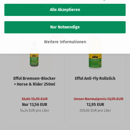
Unser Normalpreis 84,95 EUR
Unser Normalpreis 21,46 EUR
76,49 EUR
19,49 EUR
Alle Akzeptieren
30,60 EUR pro Liter
38,98 EUR pro Liter
Nur Notwendige
-15%
Weitere Informationen
Effol Bremsen-Blocker
Effol Anti-Fly Rollstick
+ Horse & Rider 250ml
Statt 15,95 EUR
Unser Normalpreis 13,95 EUR
Nur 13,56 EUR
12,95 EUR
54,24 EUR pro Liter
259,00 EUR pro Liter