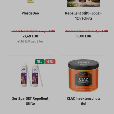
PferdeDeo
Repellent Stift - 300g -
12h Schutz
Unser Normalpreis 24,95 EUR
Unser Normalpreis 37,95 EUR
22,49 EUR
35,00 EUR
44,98 EUR pro Liter
NEU
-35%
2er SparSET Repellent
CLAC Insektenschutz
Stifte
Gel