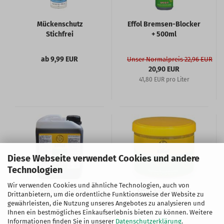
Mückenschutz
Effol Bremsen-Blocker
Stichfrei
+ 500ml
ab 9,99 EUR
Unser Normalpreis 22,96 EUR
20,90 EUR
41,80 EUR pro Liter
Diese Webseite verwendet Cookies und andere
Technologien
Wir verwenden Cookies und ähnliche Technologien, auch von
Effol Bremsen-Blocker
Effol Anti-Fly-Gel
Drittanbietern, um die ordentliche Funktionsweise der Website zu
+ 2,5L
gewährleisten, die Nutzung unseres Angebotes zu analysieren und
Ihnen ein bestmögliches Einkaufserlebnis bieten zu können. Weitere
Informationen finden Sie in unserer
Datenschutzerklärung
.