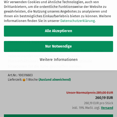
Wir verwenden Cookies und ähnliche Technologien, auch von
Drittanbietern, um die ordentliche Funktionsweise der Website zu
gewährleisten, die Nutzung unseres Angebotes zu analysieren und
Ihnen ein bestmögliches Einkaufserlebnis bieten zu können. Weitere
Informationen finden Sie in unserer
Datenschutzerklärung
.
Alle Akzeptieren
Klauenwanne SuperKombi 200l
Nur Notwendige
Die Klauenwanne SuperKombi kann sowohl hinter- sowie
nebeneinander verbunden werden. Je nach
Weitere Informationen
Platzverhältnissen im Stall können somit optimale
Situationen für die Kühe geschaffen werden.
Art.Nr.: 100316603
Lieferzeit:
1 Woche
(Ausland abweichend)
Unser Normalpreis 289,00 EUR
260,19 EUR
260,19 EUR pro Stück
inkl. 19% MwSt. zzgl.
Versand