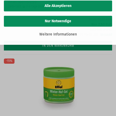
Art.Nr.: 100711572200
Alle Akzeptieren
Lieferzeit:
3-4 Tage
(Ausland abweichend)
Statt 10,00 EUR
Nur Notwendige
Nur 2,50 EUR
0,02 EUR pro ml
Weitere Informationen
inkl. 19% MwSt. zzgl.
Versand
IN DEN WARENKORB
-15%