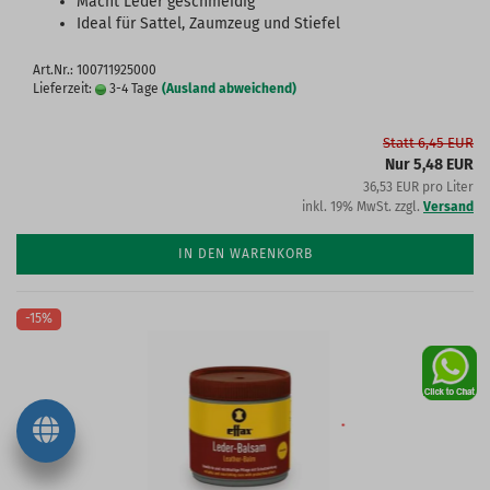
Macht Leder geschmeidig
Ideal für Sattel, Zaumzeug und Stiefel
Art.Nr.: 100711925000
Lieferzeit:
3-4 Tage
(Ausland abweichend)
Statt 6,45 EUR
Nur 5,48 EUR
36,53 EUR pro Liter
inkl. 19% MwSt. zzgl.
Versand
IN DEN WARENKORB
-15%