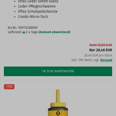
Effax Leder Sofort-Glanz
Leder-Pflegeschwamm
Effax Schuhpolierbürste
Combi-Micro-Tuch
Art.Nr.: 100712328000
Lieferzeit:
3-4 Tage
(Ausland abweichend)
Statt 33,50 EUR
Nur 28,48 EUR
28,48 EUR pro Stück
inkl. 19% MwSt. zzgl.
Versand
IN DEN WARENKORB
-15%