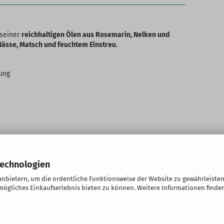
 seiner
reichhaltigen Ölen aus Rosemarin, Nelken und
Nässe, Matsch und feuchtem Einstreu
.
kung
Technologien
nbietern, um die ordentliche Funktionsweise der Website zu gewährleisten
ögliches Einkaufserlebnis bieten zu können. Weitere Informationen finden