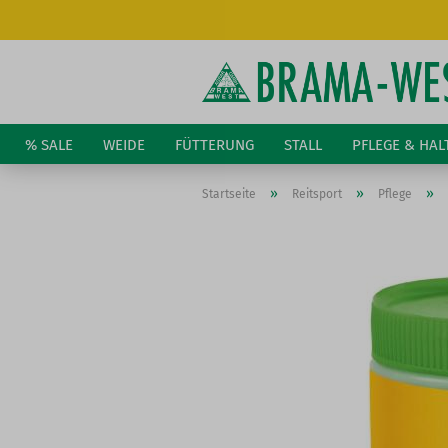
% SALE
WEIDE
FÜTTERUNG
STALL
PFLEGE & HA
»
»
»
Startseite
Reitsport
Pflege