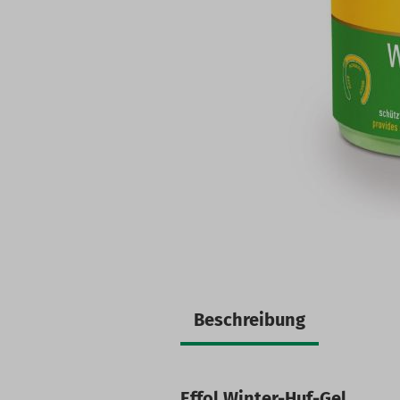
Beschreibung
Effol Winter-Huf-Gel