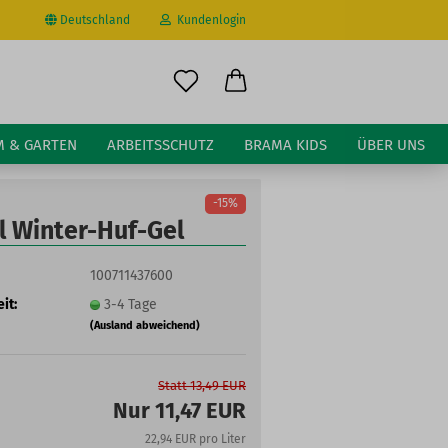
Deutschland
Kundenlogin
il
M & GARTEN
ARBEITSSCHUTZ
BRAMA KIDS
ÜBER UNS
wort
-15%
l Winter-Huf-Gel
100711437600
it:
3-4 Tage
erstellen
(Ausland abweichend)
ort vergessen?
Statt 13,49 EUR
Nur 11,47 EUR
22,94 EUR pro Liter