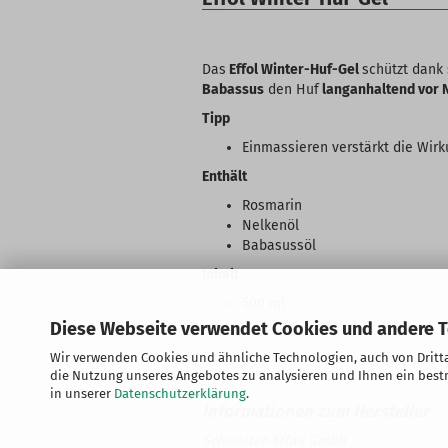
Das
Effol Winter-Huf-Gel
schützt dank
Babassus
den Huf
langanhaltend vor 
Tipp
Einmassieren verstärkt die Wir
Enthält
Rosmarin
Nelkenöl
Babasussöl
Inhalt
500 ml
Diese Webseite verwendet Cookies und andere 
Wir verwenden Cookies und ähnliche Technologien, auch von Dritta
die Nutzung unseres Angebotes zu analysieren und Ihnen ein bestm
in unserer
Datenschutzerklärung
.
Schweizer-Effax GmbH