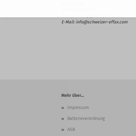
Westring 24
48356 Nordwalde
Telefon: + 49 (0) 2573 / 9373 - 0
E-Mail: info@schweizer-effax.com
Mehr über...
Impressum
Batterieverordnung
AGB