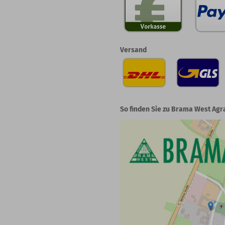
Versand
So finden Sie zu Brama West Agr