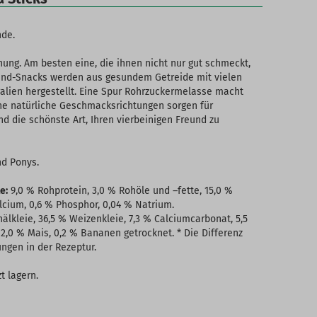
nde.
ung. Am besten eine, die ihnen nicht nur gut schmeckt,
riend-Snacks werden aus gesundem Getreide mit vielen
ralien hergestellt. Eine Spur Rohrzuckermelasse macht
ne natürliche Geschmacksrichtungen sorgen für
nd die schönste Art, Ihren vierbeinigen Freund zu
nd Ponys.
e:
9,0 % Rohprotein, 3,0 % Rohöle und –fette, 15,0 %
lcium, 0,6 % Phosphor, 0,04 % Natrium.
lkleie, 36,5 % Weizenkleie, 7,3 % Calciumcarbonat, 5,5
2,0 % Mais, 0,2 % Bananen getrocknet. * Die Differenz
ungen in der Rezeptur.
t lagern.