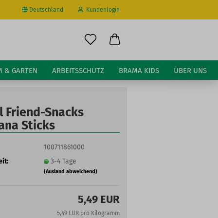
Deutschland
Kundenlogin
il
M & GARTEN
ARBEITSSCHUTZ
BRAMA KIDS
ÜBER UNS
wort
l Friend-Snacks
ana Sticks
100711861000
erstellen
it:
3-4 Tage
ort vergessen?
(Ausland abweichend)
5,49 EUR
5,49 EUR pro Kilogramm