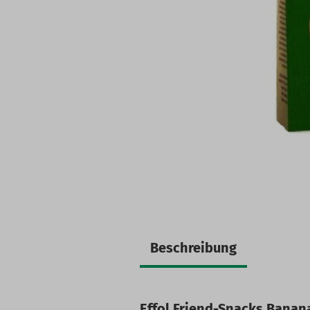
Beschreibung
Effol Friend-Snacks Banan