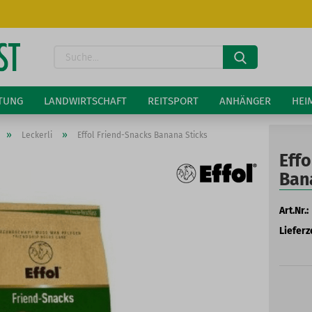
Lieferland
Suche...
E-Ma
LTUNG
LANDWIRTSCHAFT
REITSPORT
ANHÄNGER
HEI
Pass
»
»
Leckerli
Effol Friend-Snacks Banana Sticks
Effo
Ban
Art.Nr.:
Konto 
Lieferze
Passw