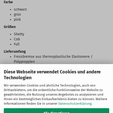
Farbe
schwarz
grün
pink
Größen
Shetty
Cob
Full
Lieferumfang
Fressbremse aus thermoplastische Elastomere /
Polypropylen
Das Halfter ist nicht im Lieferumfang enthalten.
Diese Webseite verwendet Cookies und andere
Technologien
Wir verwenden Cookies und ähnliche Technologien, auch von
Drittanbietern, um die ordentliche Funktionsweise der Website zu
gewährleisten, die Nutzung unseres Angebotes zu analysieren und
Das Produkt wurde vor dem 13.12.2024 vom Hersteller auf den
Ihnen ein bestmögliches Einkaufserlebnis bieten zu können. Weitere
Markt gebracht
Informationen finden Sie in unserer
Datenschutzerklärung
.
und von uns auch schon vor dem 13. Dezember 2024 zum Verkauf
angeboten.