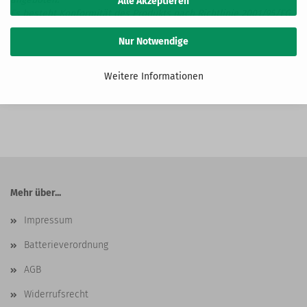
Alle Akzeptieren
Es besteht Konformität des Produkts nach Richtlinie 2001/95/EG.
Nur Notwendige
Weitere Informationen
Mehr über...
Impressum
Batterieverordnung
AGB
Widerrufsrecht