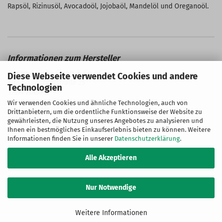
Rapsöl, Rizinusöl, Avocadoöl, Jojobaöl, Mandelöl und Oreganoöl.
Bense & Eicke GmbH & Co. KG
Diese Webseite verwendet Cookies und andere
Edemisser Dorfstraße 25
Technologien
37574 Einbeck
Telefon: +49 (0) 5561 319990
Wir verwenden Cookies und ähnliche Technologien, auch von
Drittanbietern, um die ordentliche Funktionsweise der Website zu
E-Mail: info@bense-eicke.de
gewährleisten, die Nutzung unseres Angebotes zu analysieren und
Ihnen ein bestmögliches Einkaufserlebnis bieten zu können. Weitere
Informationen finden Sie in unserer
Datenschutzerklärung
.
Alle Akzeptieren
Nur Notwendige
Weitere Informationen