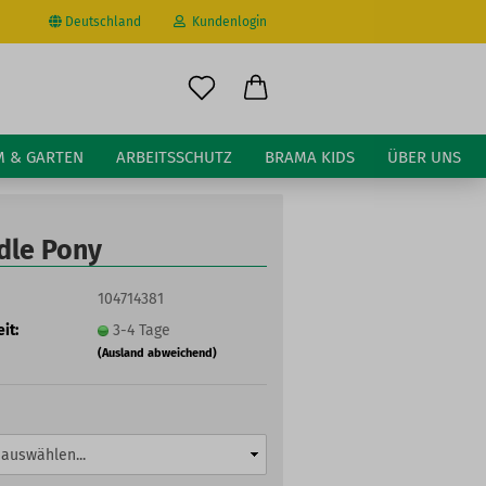
Deutschland
Kundenlogin
il
M & GARTEN
ARBEITSSCHUTZ
BRAMA KIDS
ÜBER UNS
wort
dle Pony
104714381
it:
3-4 Tage
erstellen
(Ausland abweichend)
ort vergessen?