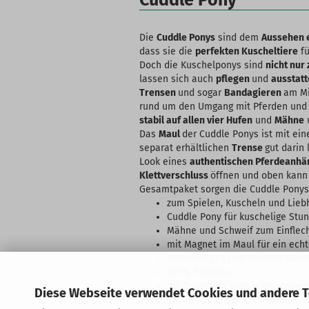
Cuddle Pony
Die
Cuddle Ponys
sind dem
Aussehen 
dass sie die
perfekten Kuscheltiere
fü
Doch die Kuschelponys sind
nicht nur
lassen sich auch
pflegen
und
ausstat
Trensen
und sogar
Bandagieren
am Mi
rund um den Umgang mit Pferden und P
stabil auf allen vier Hufen
und
Mähne
Das
Maul
der Cuddle Ponys ist mit ei
separat erhältlichen
Trense
gut darin 
Look eines
authentischen Pferdeanhä
Klettverschluss
öffnen und oben kann
Gesamtpaket sorgen die Cuddle Ponys 
zum Spielen, Kuscheln und Lie
Cuddle Pony für kuschelige Stun
Mähne und Schweif zum Einflec
mit Magnet im Maul für ein echt
hochwertiges und weiches Kunst
100% Polyester
mit feuchtem Tuch leicht zu rei
Diese Webseite verwendet Cookies und andere 
28 cm hoch und 38 cm lang