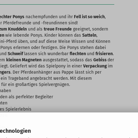
echter Ponys
nachempfunden und ihr
Fell ist so weich
,
r Pferdefreunde und -freundinnen sind!
 zum Knuddeln
und als
treue Freunde
geeignet, sondern
ten
wie lebende Ponys. Kinder können das
Satteln
,
ni-Pferd üben, und auf diese Weise Wissen und Können
onys erlernen oder festigen. Die Ponys stehen dabei
und
Schweif
lassen sich wunderbar
flechten
und
frisieren
.
nem
kleinen Magneten
ausgestattet, sodass das
Gebiss
der
liegt. Geliefert wird das Spielpony in einer
Verpackung
im
ngers
. Der Pferdeanhänger aus Pappe lässt sich per
 ein Trageband angebracht werden. Mit diesem
für ein großartiges Spielvergnügen.
bhaben
den als perfekter Begleiter
hten
es Spielerlebnis
fell
nigen
Technologien