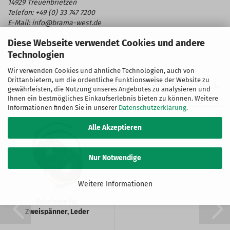
14929 Treuenbrietzen
Telefon: +49 (0) 33 747 7200
E-Mail: info@brama-west.de
Diese Webseite verwendet Cookies und andere
Technologien
Wir verwenden Cookies und ähnliche Technologien, auch von
KUNDEN, WELCHE DIESEN ARTIKEL
Drittanbietern, um die ordentliche Funktionsweise der Website zu
BESTELLTEN, HABEN AUCH FOLGENDE ARTIKEL
gewährleisten, die Nutzung unseres Angebotes zu analysieren und
GEKAUFT:
Ihnen ein bestmögliches Einkaufserlebnis bieten zu können. Weitere
Informationen finden Sie in unserer
Datenschutzerklärung
.
Alle Akzeptieren
Nur Notwendige
Weitere Informationen
Fahrleine für
Zweispänner, Leder