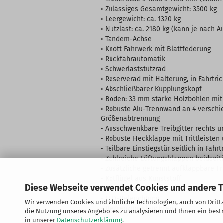
• Zulässiges Gesamtgewicht: 3500 kg
• Leergewicht: ca. 1320 kg
• Nutzlast: ca. 2180 kg (kann je nach 
• Tandem-Achse
• Knott Fahrwerk mit Blattfederung
• Rückfahrautomatik
• Schwerlaststützrad
• Reserverad mit Halterung, in Fahrtri
• Abschließbarer Kupplungskopf
• Boden: 33 mm starke Holzbohlen mit
• Robuste Alu-Trennwand an 4 verschie
Größenabtrennung
• Ausschwenkbare Treibgitter rechts u
• Robuste Heckklappe mit Trittleiste
• Teilbare Einstiegstür seitlich in Fahrt
• Zahlreiche Lüftungsklappen beidseit
• Zusätzliche getrennt aufklappbare F
• Kotflügel aus Kunststoff
Diese Webseite verwendet Cookies und andere 
• Innenbeleuchtung
• LED-Beleuchtung
Wir verwenden Cookies und ähnliche Technologien, auch von Dritta
• Begrenzungsleuchten
die Nutzung unseres Angebotes zu analysieren und Ihnen ein bestm
in unserer
Datenschutzerklärung
.