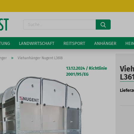
Lieferland
Suche...
E-Ma
LTUNG
LANDWIRTSCHAFT
REITSPORT
ANHÄNGER
HEI
Pass
»
nger
Viehanhänger Nugent L3618
Vie
13.12.2024 / Richtlinie
2001/95/EG
L36
Lieferze
Konto 
Passw