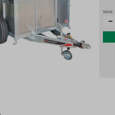
Stück:
Stück
)