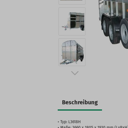
Beschreibung
• Typ: L3618H
• Maße: 3660 x 1805 x 1930 mm (LxBxH