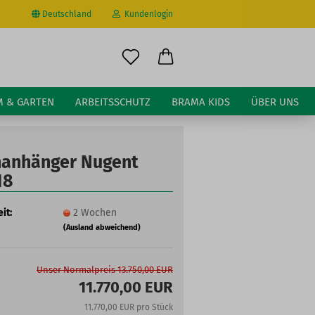
Deutschland
Kundenlogin
il
M & GARTEN
ARBEITSSCHUTZ
BRAMA KIDS
ÜBER UNS
wort
hanhänger Nugent
18
it:
2 Wochen
erstellen
(Ausland abweichend)
ort vergessen?
Unser Normalpreis 13.750,00 EUR
11.770,00 EUR
11.770,00 EUR pro Stück