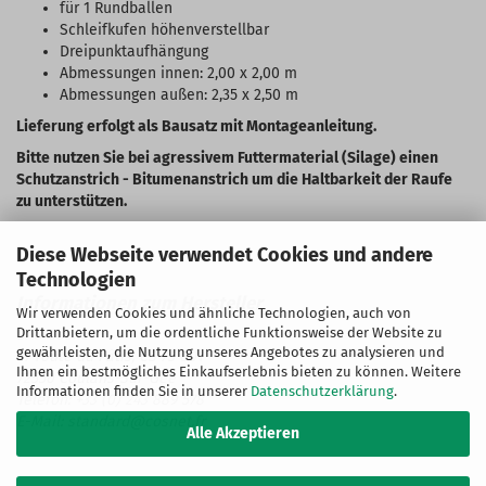
für 1 Rundballen
Schleifkufen höhenverstellbar
Dreipunktaufhängung
Abmessungen innen: 2,00 x 2,00 m
Abmessungen außen: 2,35 x 2,50 m
Lieferung erfolgt als Bausatz mit Montageanleitung.
Bitte nutzen Sie bei agressivem Futtermaterial (Silage) einen
Schutzanstrich - Bitumenanstrich um die Haltbarkeit der Raufe
zu unterstützen.
Diese Webseite verwendet Cookies und andere
Technologien
Wir verwenden Cookies und ähnliche Technologien, auch von
Drittanbietern, um die ordentliche Funktionsweise der Website zu
SAS Cosnet
gewährleisten, die Nutzung unseres Angebotes zu analysieren und
47 route du Pâtis, CS 75 001
Ihnen ein bestmögliches Einkaufserlebnis bieten zu können. Weitere
72550 Coulans-Sur-Gée
Informationen finden Sie in unserer
Datenschutzerklärung
.
Telefon: +33 (0) 243 889 578
E-Mail: standard@cosnet.fr
Alle Akzeptieren