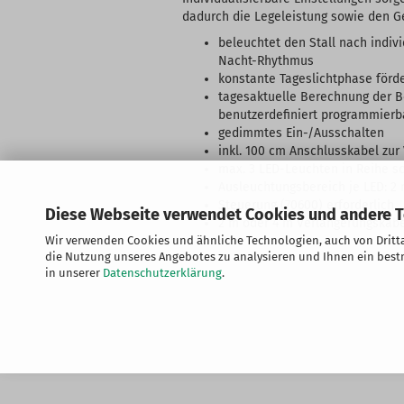
dadurch die Legeleistung sowie den Ge
beleuchtet den Stall nach indiv
Nacht-Rhythmus
konstante Tageslichtphase förd
tagesaktuelle Berechnung der B
benutzerdefiniert programmierb
gedimmtes Ein-/Ausschalten
inkl. 100 cm Anschlusskabel zu
max. 3 LED-Leuchten in Reihe s
Ausleuchtungsbereich je LED: 2
Steuerung (70600) erforderlich
Diese Webseite verwendet Cookies und andere 
2 m oder 4 m Verlängerungskabel
Wir verwenden Cookies und ähnliche Technologien, auch von Dritta
die Nutzung unseres Angebotes zu analysieren und Ihnen ein bestm
in unserer
Datenschutzerklärung
.