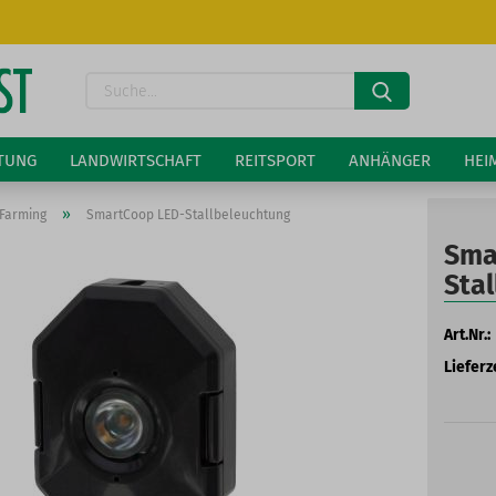
Lieferland
Suche...
E-Ma
LTUNG
LANDWIRTSCHAFT
REITSPORT
ANHÄNGER
HEI
Pass
»
Farming
SmartCoop LED-Stallbeleuchtung
Sma
Sta
Art.Nr.:
Konto 
Lieferze
Passw