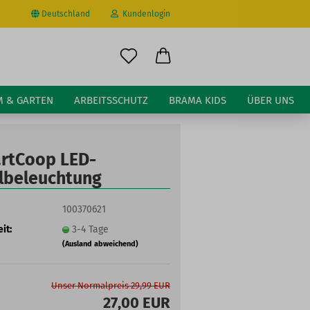
Deutschland
Kundenlogin
il
M & GARTEN
ARBEITSSCHUTZ
BRAMA KIDS
ÜBER UNS
wort
rtCoop LED-
llbeleuchtung
100370621
erstellen
it:
3-4 Tage
ort vergessen?
(Ausland abweichend)
Unser Normalpreis 29,99 EUR
27,00 EUR