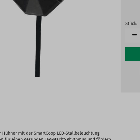
Stück:
Stück
r Hühner mit der SmartCoop LED-Stallbeleuchtung.
rgen für einen gesunden Tag-Nacht-Rhythmus und fördern