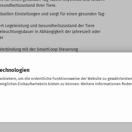
sundheitszustand Ihrer Tiere.
iduellen Einstellungen und sorgt für einen gesunden Tag-
ert Legeleistung und Gesundheitszustand der Tiere
eleuchtungsdauer in Abhängigkeit der Jahreszeit oder
ar
r Verbindung mit der SmartCoop Steuerung
chaltbar
 m²
Technologien
 (70629, 70630) erhältlich
nbietern, um die ordentliche Funktionsweise der Website zu gewährleisten
ögliches Einkaufserlebnis bieten zu können. Weitere Informationen finden