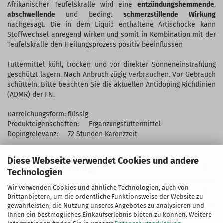
Afrikanischer Teufelskralle wird eine
entzündungshemmende
,
abschwellende
und bedingt
schmerzstillende Wirkung
nachgesagt. Die in dem Liquid enthaltene Artischocke kann
Stoffwechsel anregend wirken und somit in Kombination mit der
Teufelskralle den Heilungsprozess positiv beeinflussen
Futtermittel kühl, trocken und vor direkter Sonneneinstrahlung
geschützt lagern. Nach Anbruch zügig verbrauchen. Vor Gebrauch
schütteln. Bitte beachten Sie die aktuellen Antidoping Richtlinien
(ADMR) der FN.
Darreichungsform: flüssig
Produkteigenschaften: Ergänzungsfuttermittel
Dopingrelevanz: 72 Stunden Karenzzeit
Diese Webseite verwendet Cookies und andere
Zusammensetzung
Technologien
Wir verwenden Cookies und ähnliche Technologien, auch von
Fütterungsempfehlung
Drittanbietern, um die ordentliche Funktionsweise der Website zu
gewährleisten, die Nutzung unseres Angebotes zu analysieren und
Ihnen ein bestmögliches Einkaufserlebnis bieten zu können. Weitere