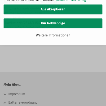
Informationen finden Sie in unserer
Datenschutzerklärung
.
Innopha Handels-GmbH
Alle Akzeptieren
Walther-Nothelfer-Straße 7
66687 Wadern
Telefon: +49 (0) 6871 92020
Nur Notwendige
E-Mail: info@stiefel-net.de
Weitere Informationen
Mehr über...
Impressum
Batterieverordnung